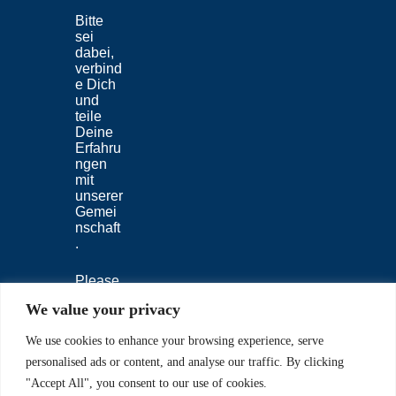
Bitte
sei
dabei,
verbind
e Dich
und
teile
Deine
Erfahru
ngen
mit
unserer
Gemei
nschaft
.
Please
join us,
We value your privacy
connec
t and
We use cookies to enhance your browsing experience, serve
share
your
personalised ads or content, and analyse our traffic. By clicking
experie
"Accept All", you consent to our use of cookies.
nces