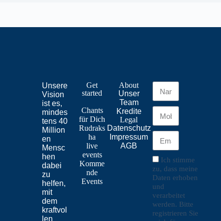
Get
About
Unsere
started
Unser
Vision
Team
ist es,
Chants
Kredite
mindes
für Dich
Legal
tens 40
Rudraks
Datenschutz
Million
ha
Impressum
en
live
AGB
Mensc
events
hen
Ich stimme
Komme
dabei
zu, dass meine
nde
zu
Daten erhoben
Events
helfen,
und
mit
verarbeitet
dem
werden. Bitte
kraftvol
registrieren Sie
len