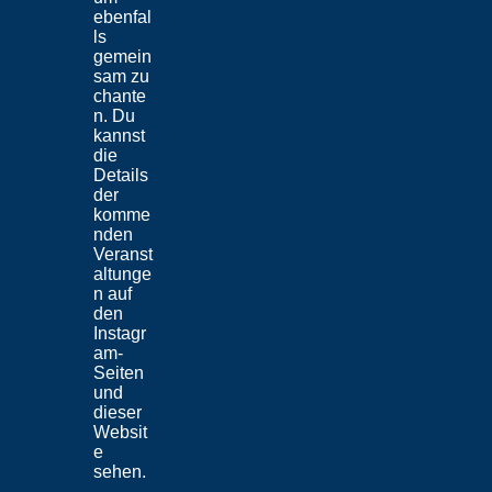
ebenfal
ls
gemein
sam zu
chante
n. Du
kannst
die
Details
der
komme
nden
Veranst
altunge
n auf
den
Instagr
am-
Seiten
und
dieser
Websit
e
sehen.