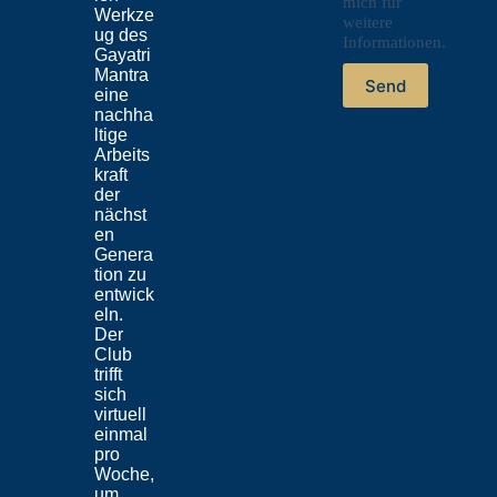
mich für
Werkze
weitere
ug des
Informationen.
Gayatri
Mantra
Send
eine
nachha
ltige
Arbeits
kraft
der
nächst
en
Genera
tion zu
entwick
eln.
Der
Club
trifft
sich
virtuell
einmal
pro
Woche,
um