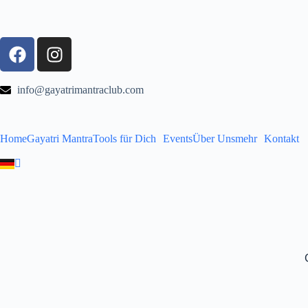
info@gayatrimantraclub.com
Home
Gayatri Mantra
Tools für Dich
Events
Über Uns
mehr
Kontakt