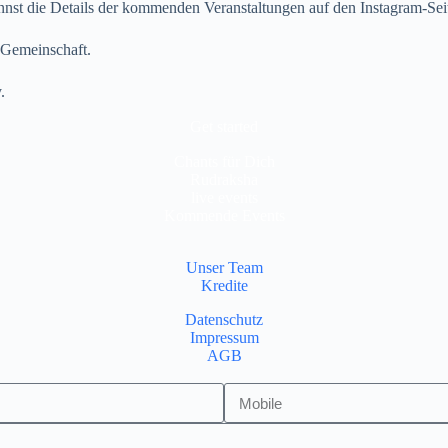
nnst die Details der kommenden Veranstaltungen auf den Instagram-Sei
r Gemeinschaft.
.
Get started
Chants für Dich
Rudraksha
live events
Kommende Events
Unser Team
Kredite
Datenschutz
Impressum
AGB